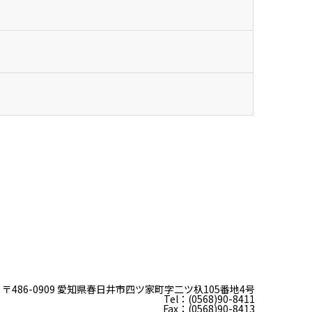
〒486-0909 愛知県春日井市四ツ家町字二ツ杁105番地4号
Tel：(0568)90-8411
Fax：(0568)90-8413