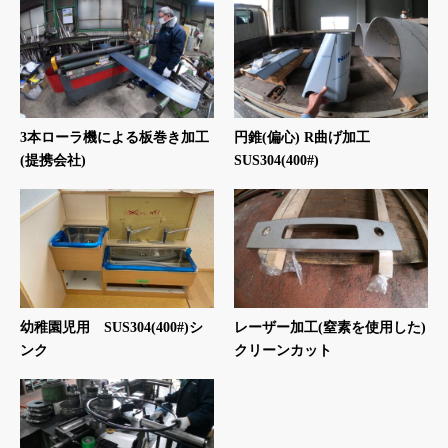
3本ローラ機による板巻き加工
円錐(偏心) R曲げ加工
(提携会社)
SUS304(400#)
幼稚園児用 SUS304(400#)シ
レーザー加工(窒素を使用した)
ンク
クリーンカット